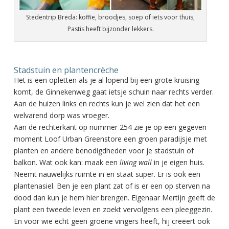
Stedentrip Breda: koffie, broodjes, soep of iets voor thuis,
Pastis heeft bijzonder lekkers.
Stadstuin en plantencrèche
Het is een opletten als je al lopend bij een grote kruising
komt, de Ginnekenweg gaat ietsje schuin naar rechts verder.
Aan de huizen links en rechts kun je wel zien dat het een
welvarend dorp was vroeger.
Aan de rechterkant op nummer 254 zie je op een gegeven
moment Loof Urban Greenstore een groen paradijsje met
planten en andere benodigdheden voor je stadstuin of
balkon. Wat ook kan: maak een
living wall
in je eigen huis.
Neemt nauwelijks ruimte in en staat super. Er is ook een
plantenasiel. Ben je een plant zat of is er een op sterven na
dood dan kun je hem hier brengen. Eigenaar Mertijn geeft de
plant een tweede leven en zoekt vervolgens een pleeggezin.
En voor wie echt geen groene vingers heeft, hij creëert ook