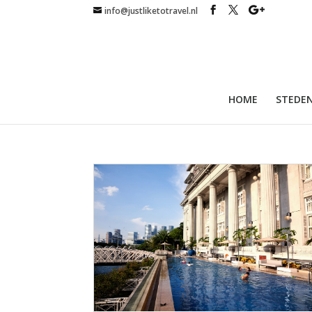
info@justliketotravel.nl
HOME
STEDEN