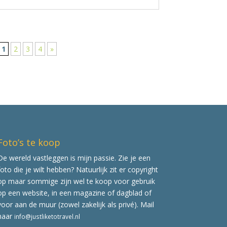
1
2
3
4
»
Foto’s te koop
De wereld vastleggen is mijn passie. Zie je een
foto die je wilt hebben? Natuurlijk zit er copyright
op maar sommige zijn wel te koop voor gebruik
op een website, in een magazine of dagblad of
voor aan de muur (zowel zakelijk als privé). Mail
naar
info@justliketotravel.nl