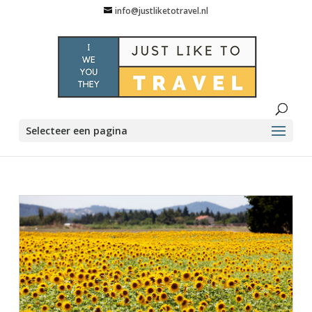
info@justliketotravel.nl
Selecteer een pagina