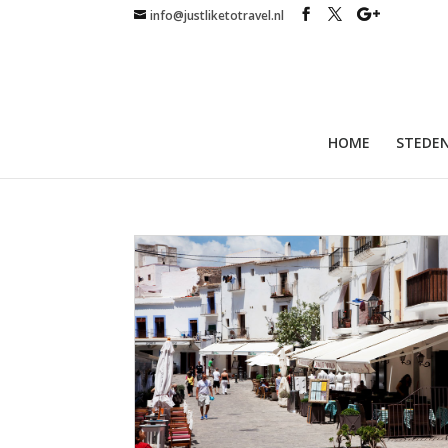
info@justliketotravel.nl
HOME
STEDEN