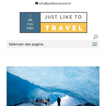
info@justliketotravel.nl
Selecteer een pagina