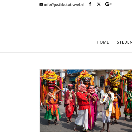
info@justliketotravel.nl
HOME
STEDEN