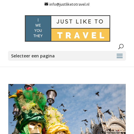
info@justliketotravel.nl
Selecteer een pagina