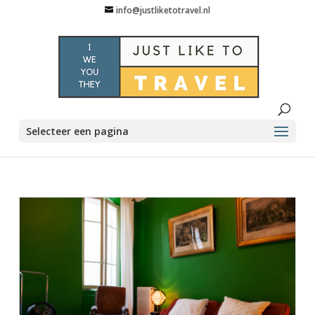
info@justliketotravel.nl
Selecteer een pagina