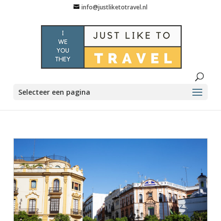
info@justliketotravel.nl
Selecteer een pagina