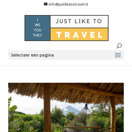
info@justliketotravel.nl
Selecteer een pagina