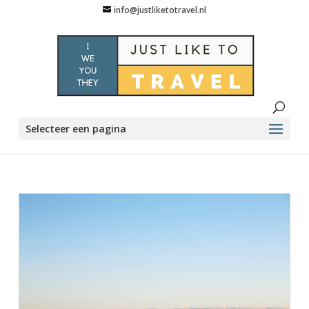
info@justliketotravel.nl
Selecteer een pagina