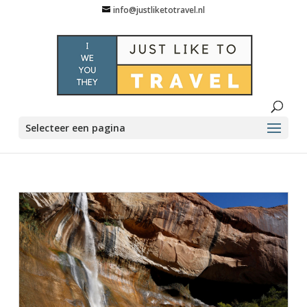
info@justliketotravel.nl
Selecteer een pagina