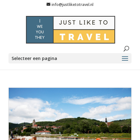
info@justliketotravel.nl
Selecteer een pagina