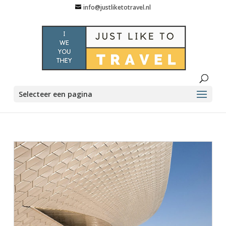
info@justliketotravel.nl
Selecteer een pagina