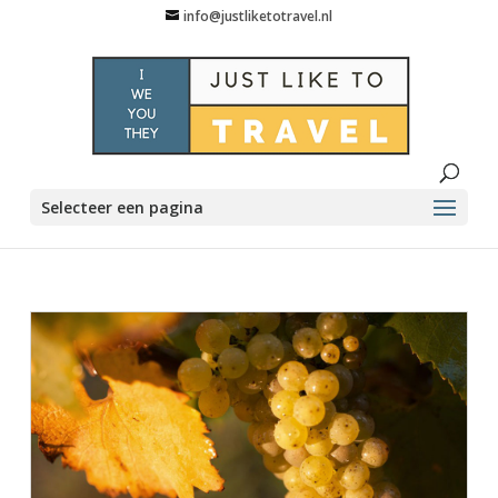
info@justliketotravel.nl
Selecteer een pagina