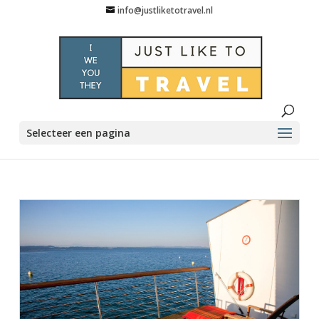
info@justliketotravel.nl
Selecteer een pagina