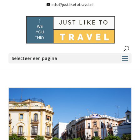
info@justliketotravel.nl
Selecteer een pagina