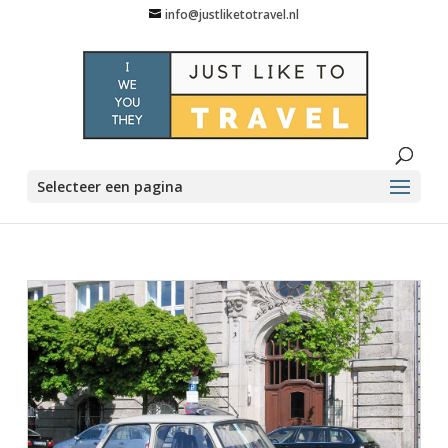
info@justliketotravel.nl
Selecteer een pagina