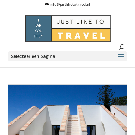
info@justliketotravel.nl
Selecteer een pagina