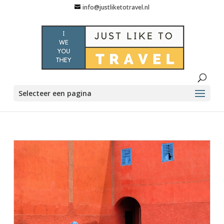
info@justliketotravel.nl
Selecteer een pagina