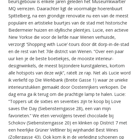
beursgebouw is enkele jaren geleden het Museumkwartier
MQ verrezen. Daarachter ligt de voormalige hoerenbuurt
Spittelberg, na een grondige renovatie nu een van de meest
populaire en artistieke buurtjes van de stad met historische
Biedermeier huizen en idyllische pleintjes. Lucie, een actieve
New Yorkse die voor de liefde naar Wenen verhuisde,
verzorgt ‘Shopping with Lucie’-tours door dit dorp-in-de-stad
en de rest van het 7de district van Wenen. “Over een paar
uur ken je de beste boetiekjes, de mooiste interieur-
designwinkels, de meest bijzondere kunstgaleries, kortom
alle hotspots van deze wijk”, ratelt ze rap. Net als Lucie word
ik verliefd op Die Werkbank (Breite Gasse 1) waar ze unieke
interieurstukken gemaakt door Oostenrijkers verkopen. De
dag erna ga ik terug om die prachtige lamp te halen. Lucie:
“Toppers uit de sixties en seventies zijn te koop bij Love
saves the Day (Siebensterngasse 28), een van mijn
favorieten.” We eten vervolgens teveel chocolade bij
Schokov (Siebensterngasse 20) en klinken op District 7 met
een heerlijke Grüner Veltliner bij wijnhandel Best Wines
(Zollergasse 43). Ook kom ik in de verleiding schoenen op