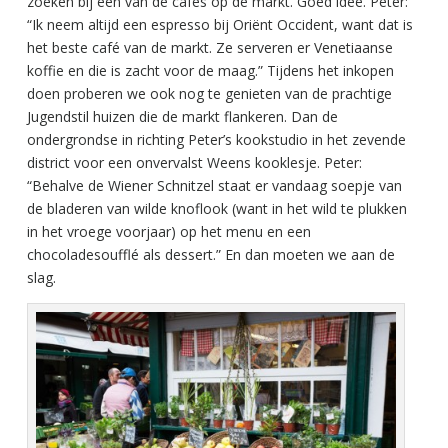
zoeken bij een van de cafés op de markt. Goed idee. Peter:
“Ik neem altijd een espresso bij Oriënt Occident, want dat is
het beste café van de markt. Ze serveren er Venetiaanse
koffie en die is zacht voor de maag.” Tijdens het inkopen
doen proberen we ook nog te genieten van de prachtige
Jugendstil huizen die de markt flankeren. Dan de
ondergrondse in richting Peter’s kookstudio in het zevende
district voor een onvervalst Weens kooklesje. Peter:
“Behalve de Wiener Schnitzel staat er vandaag soepje van
de bladeren van wilde knoflook (want in het wild te plukken
in het vroege voorjaar) op het menu en een
chocoladesoufflé als dessert.” En dan moeten we aan de
slag.