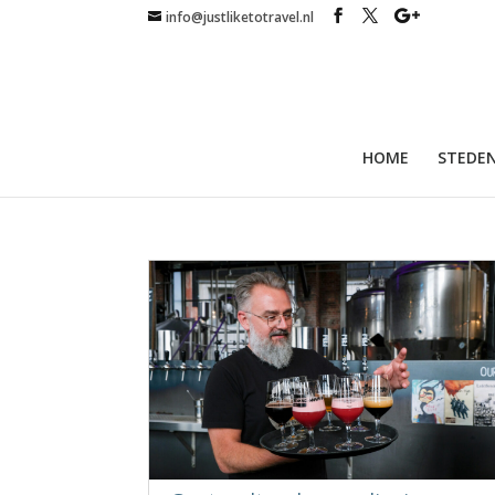
info@justliketotravel.nl
HOME
STEDEN