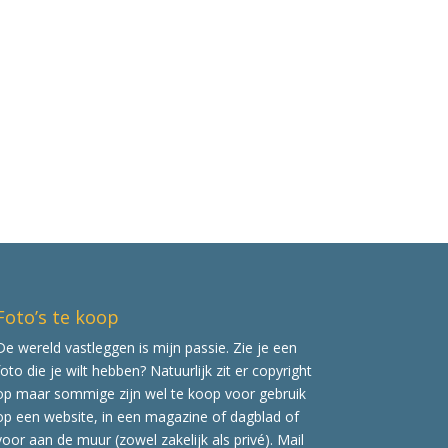
Foto’s te koop
De wereld vastleggen is mijn passie. Zie je een
foto die je wilt hebben? Natuurlijk zit er copyright
op maar sommige zijn wel te koop voor gebruik
op een website, in een magazine of dagblad of
voor aan de muur (zowel zakelijk als privé). Mail