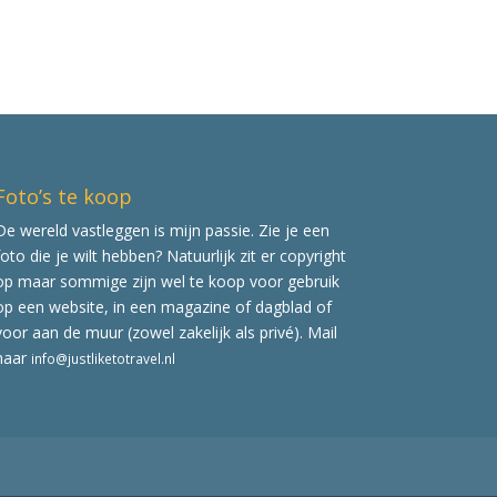
Foto’s te koop
De wereld vastleggen is mijn passie. Zie je een
foto die je wilt hebben? Natuurlijk zit er copyright
op maar sommige zijn wel te koop voor gebruik
op een website, in een magazine of dagblad of
voor aan de muur (zowel zakelijk als privé). Mail
naar
info@justliketotravel.nl