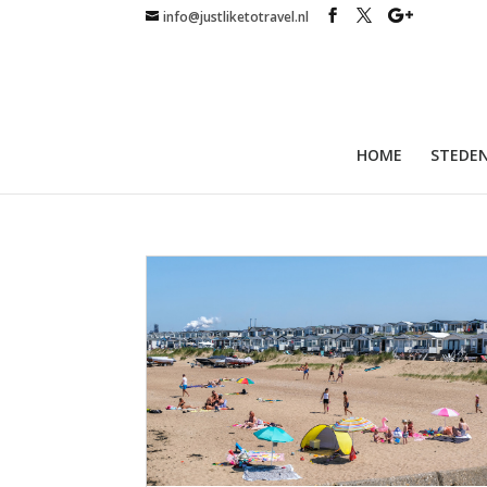
info@justliketotravel.nl
HOME
STEDEN