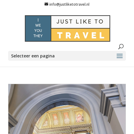
info@justliketotravel.nl
Selecteer een pagina