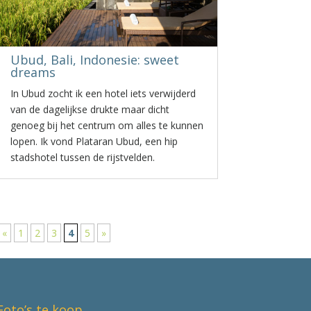
Ubud, Bali, Indonesie: sweet
dreams
In Ubud zocht ik een hotel iets verwijderd
van de dagelijkse drukte maar dicht
genoeg bij het centrum om alles te kunnen
lopen. Ik vond Plataran Ubud, een hip
stadshotel tussen de rijstvelden.
«
1
2
3
4
5
»
Foto’s te koop