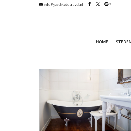
info@justliketotravel.nl
HOME
STEDEN