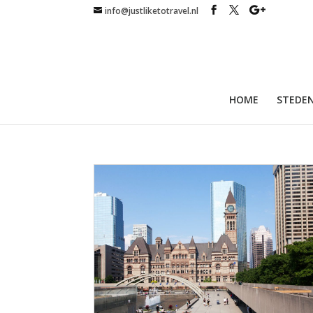
info@justliketotravel.nl
HOME
STEDEN