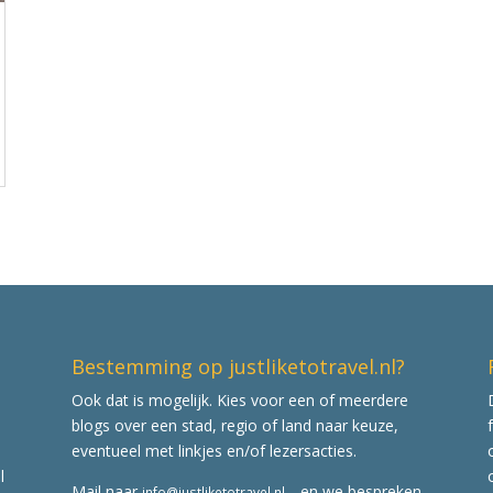
Bestemming op justliketotravel.nl?
Ook dat is mogelijk. Kies voor een of meerdere
blogs over een stad, regio of land naar keuze,
eventueel met linkjes en/of lezersacties.
l
Mail naar
en we bespreken
info@justliketotravel.nl