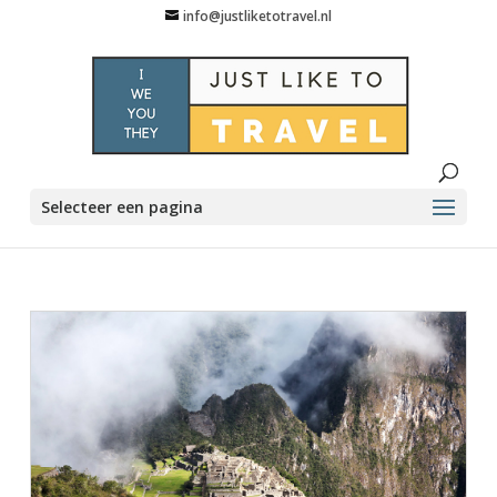
info@justliketotravel.nl
Selecteer een pagina