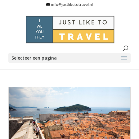
info@justliketotravel.nl
Selecteer een pagina