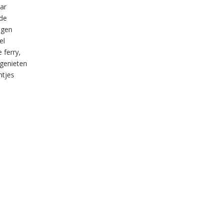
aar
nde
ngen
el
 ferry,
 genieten
ntjes