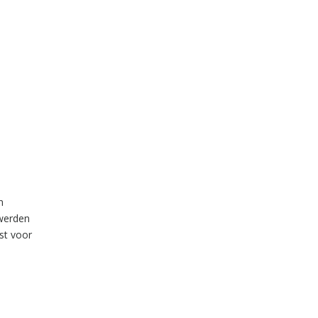
n
 werden
st voor