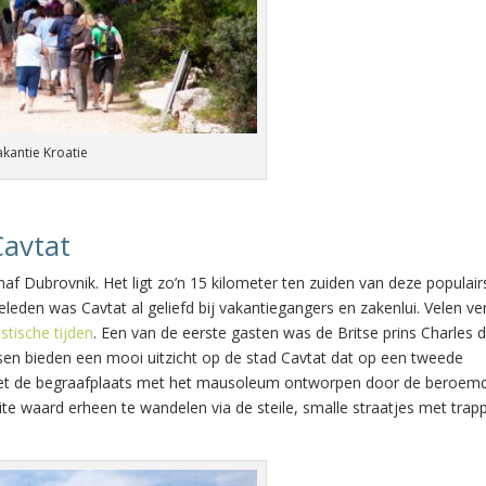
akantie Kroatie
Cavtat
naf Dubrovnik. Het ligt zo’n 15 kilometer ten zuiden van deze populair
leden was Cavtat al geliefd bij vakantiegangers en zakenlui. Velen ve
stische tijden
. Een van de eerste gasten was de Britse prins Charles d
assen bieden een mooi uitzicht op de stad Cavtat dat op een tweede
og net de begraafplaats met het mausoleum ontworpen door de beroem
te waard erheen te wandelen via de steile, smalle straatjes met trap