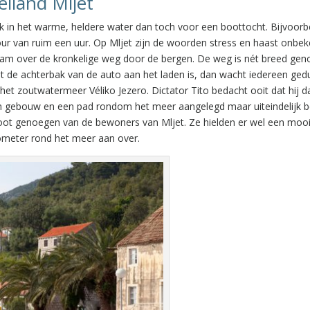
eiland Mljet
uik in het warme, heldere water dan toch voor een boottocht. Bijvoorb
tour van ruim een uur. Op Mljet zijn de woorden stress en haast onbe
zaam over de kronkelige weg door de bergen. De weg is nét breed ge
it de achterbak van de auto aan het laden is, dan wacht iedereen gedu
het zoutwatermeer Véliko Jezero. Dictator Tito bedacht ooit dat hij da
m gebouw en een pad rondom het meer aangelegd maar uiteindelijk b
groot genoegen van de bewoners van Mljet. Ze hielden er wel een moo
ometer rond het meer aan over.