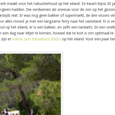
sterk maakt voor het natuurbehoud op het eiland. Ze kwam bijna 20 j
lergieën hadden. Die verdwenen als sneeuw voor de zon op het gezo
stijds niet. Er was nog geen bakker of supermarkt, de drie vissers vi
oor alles moest je met een langzame ferry naar het vasteland. Er is ve
l op het eiland, er is een bakker, en zelfs een tandarts. En een snelle
r een dag naar Mljet te komen, hoewel dat te kort is om optimaal te
 zijn er
enkele zeer betaalbare B&B’s
op het eiland. Voor een paar tie