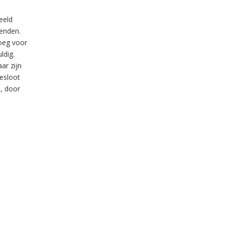
eeld
kenden.
noeg voor
ldig.
ar zijn
esloot
i, door