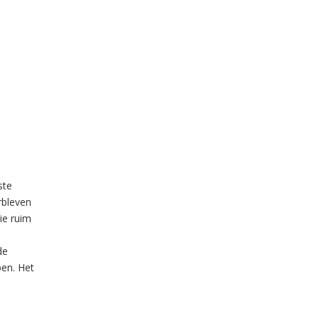
ste
rbleven
ie ruim
de
pen. Het