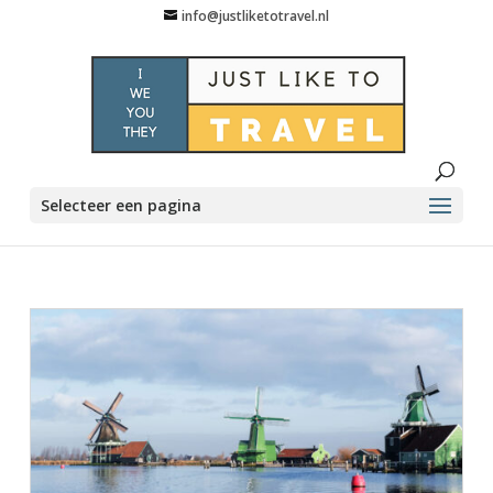
info@justliketotravel.nl
Selecteer een pagina