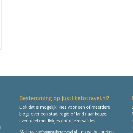
Bestemming op justliketotravel.nl?
Ook dat is mogelijk. Kies voor een of meerdere
blogs over een stad, regio of land naar keuze,
eventueel met linkjes en/of lezersacties.
l
Mail naar
en we bespreken
info@justliketotravel.nl