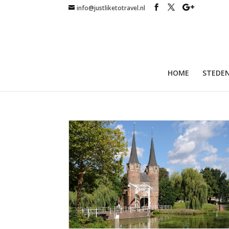
info@justliketotravel.nl
HOME
STEDEN