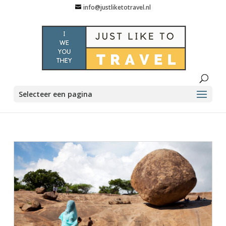
info@justliketotravel.nl
Selecteer een pagina