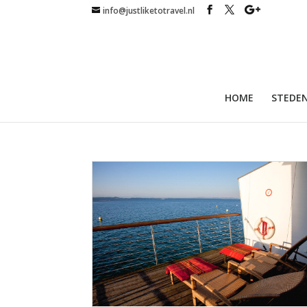
info@justliketotravel.nl
HOME
STEDEN