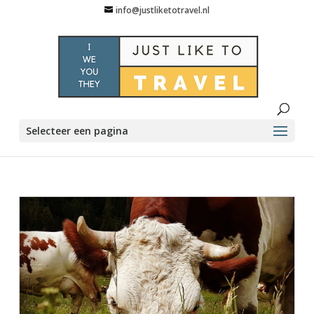
info@justliketotravel.nl
Selecteer een pagina