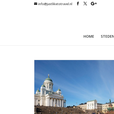
info@justliketotravel.nl
HOME
STEDEN