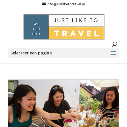
info@justliketotravel.nl
Selecteer een pagina