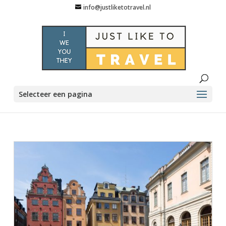
info@justliketotravel.nl
Selecteer een pagina