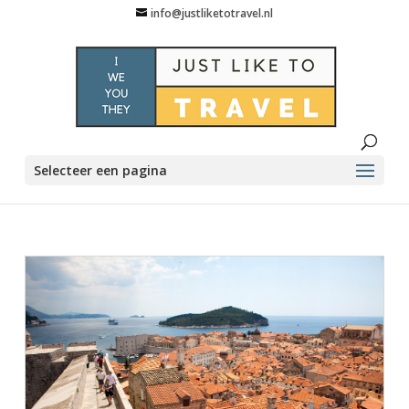
info@justliketotravel.nl
Selecteer een pagina