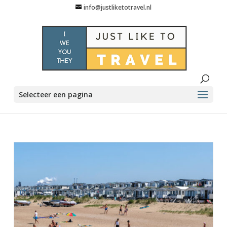
info@justliketotravel.nl
Selecteer een pagina