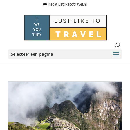
info@justliketotravel.nl
Selecteer een pagina