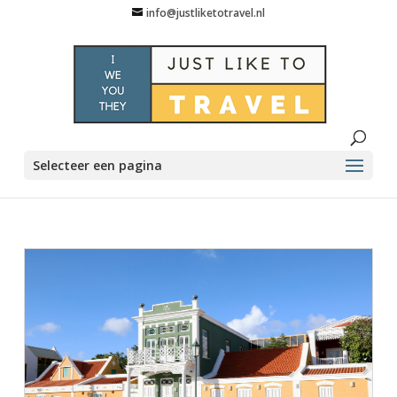
info@justliketotravel.nl
Selecteer een pagina