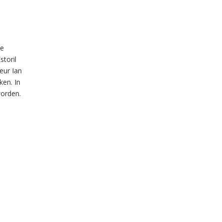
de
storil
eur Ian
ken. In
worden.