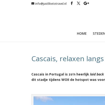
info@justliketotravel.nl
HOME
STEDEN
Cascais, relaxen lang
Cascais in Portugal is zo’n heerlijk
laid back
dit stadje tijdens WOII de hotspot was voo