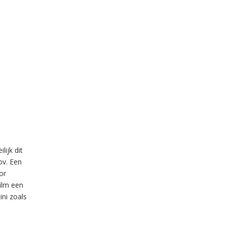
lijk dit
ov. Een
or
film een
ini zoals