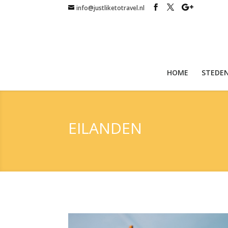
info@justliketotravel.nl
HOME
STEDEN
EILANDEN