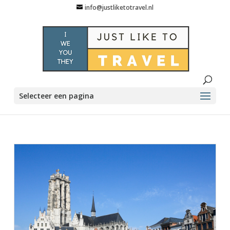
info@justliketotravel.nl
Selecteer een pagina