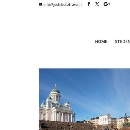
info@justliketotravel.nl
HOME
STEDEN