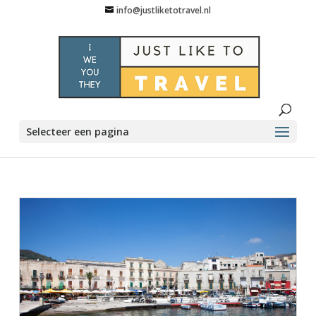
info@justliketotravel.nl
Selecteer een pagina