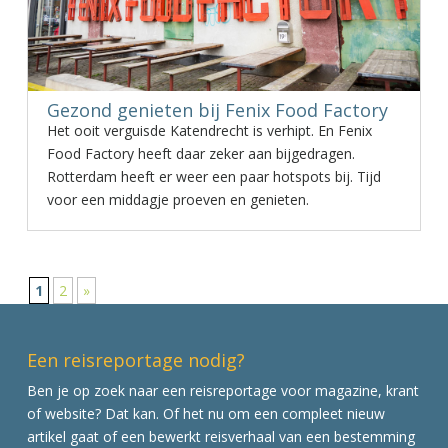
Gezond genieten bij Fenix Food Factory
Het ooit verguisde Katendrecht is verhipt. En Fenix
Food Factory heeft daar zeker aan bijgedragen.
Rotterdam heeft er weer een paar hotspots bij. Tijd
voor een middagje proeven en genieten.
1
2
»
Een reisreportage nodig?
Ben je op zoek naar een reisreportage voor magazine, krant
of website? Dat kan. Of het nu om een compleet nieuw
artikel gaat of een bewerkt reisverhaal van een bestemming