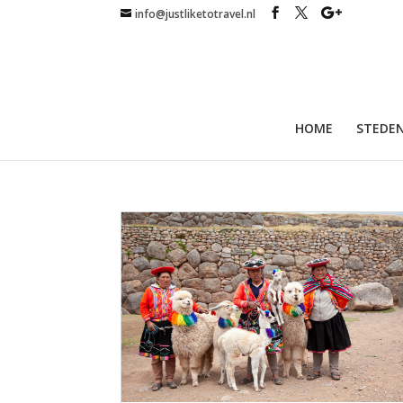
info@justliketotravel.nl
HOME
STEDEN