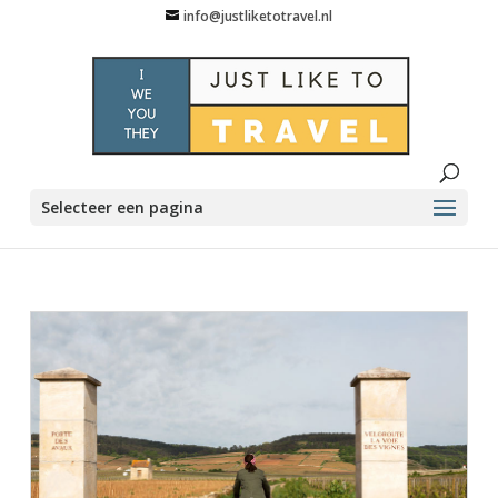
info@justliketotravel.nl
Selecteer een pagina