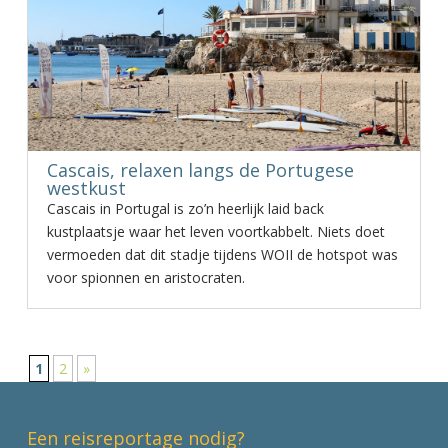
Cascais, relaxen langs de Portugese
westkust
Cascais in Portugal is zo’n heerlijk laid back
kustplaatsje waar het leven voortkabbelt. Niets doet
vermoeden dat dit stadje tijdens WOII de hotspot was
voor spionnen en aristocraten.
1
2
»
Een reisreportage nodig?