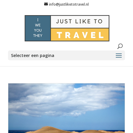
info@justliketotravel.nl
Selecteer een pagina