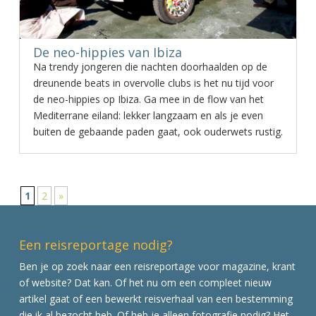
De neo-hippies van Ibiza
Na trendy jongeren die nachten doorhaalden op de
dreunende beats in overvolle clubs is het nu tijd voor
de neo-hippies op Ibiza. Ga mee in de flow van het
Mediterrane eiland: lekker langzaam en als je even
buiten de gebaande paden gaat, ook ouderwets rustig.
1
2
»
Een reisreportage nodig?
Ben je op zoek naar een reisreportage voor magazine, krant
of website? Dat kan. Of het nu om een compleet nieuw
artikel gaat of een bewerkt reisverhaal van een bestemming
die ik al bezocht heb. Of heb je alleen fotografie nodig? Het