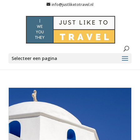
info@justliketotravel.nl
Selecteer een pagina